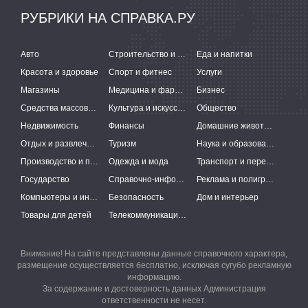
РУБРИКИ НА СПРАВКА.РУ
Авто
Строительство и ремонт
Еда и напитки
Красота и здоровье
Спорт и фитнес
Услуги
Магазины
Медицина и фармацевтика
Бизнес
Средства массовой информации
Культура и искусство
Общество
Недвижимость
Финансы
Домашние животные
Отдых и развлечения
Туризм
Наука и образование
Производство и поставки
Одежда и мода
Транспорт и перевозки
Государство
Справочно-информационные системы
Реклама и полиграфия
Компьютеры и интернет
Безопасность
Дом и интерьер
Товары для детей
Телекоммуникации и связь
Внимание! На сайте представлены данные справочного характера,
размещение осуществляется бесплатно, исключая сугубо рекламную
информацию.
За содержание и достоверность данных Администрация
ответственности не несет.