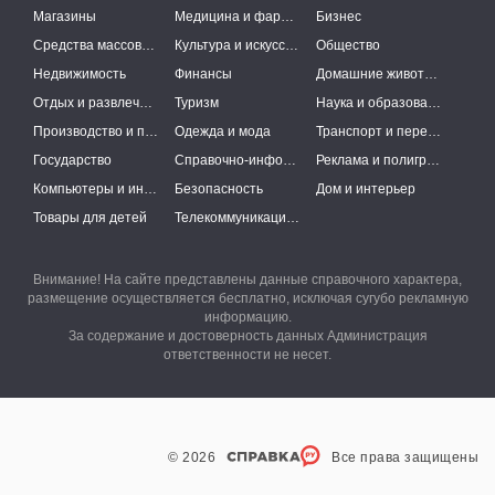
Магазины
Медицина и фармацевтика
Бизнес
Средства массовой информации
Культура и искусство
Общество
Недвижимость
Финансы
Домашние животные
Отдых и развлечения
Туризм
Наука и образование
Производство и поставки
Одежда и мода
Транспорт и перевозки
Государство
Справочно-информационные системы
Реклама и полиграфия
Компьютеры и интернет
Безопасность
Дом и интерьер
Товары для детей
Телекоммуникации и связь
Внимание! На сайте представлены данные справочного характера,
размещение осуществляется бесплатно, исключая сугубо рекламную
информацию.
За содержание и достоверность данных Администрация
ответственности не несет.
© 2026
Все права защищены