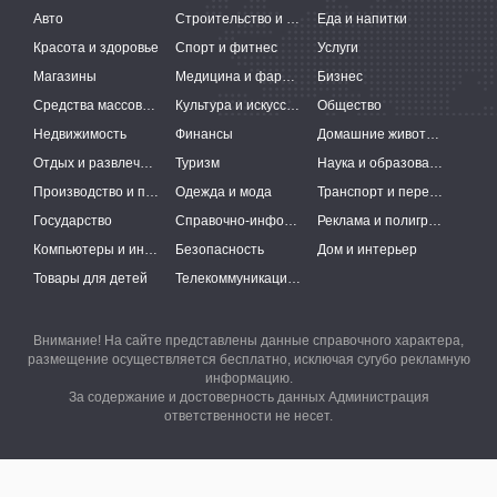
Авто
Строительство и ремонт
Еда и напитки
Красота и здоровье
Спорт и фитнес
Услуги
Магазины
Медицина и фармацевтика
Бизнес
Средства массовой информации
Культура и искусство
Общество
Недвижимость
Финансы
Домашние животные
Отдых и развлечения
Туризм
Наука и образование
Производство и поставки
Одежда и мода
Транспорт и перевозки
Государство
Справочно-информационные системы
Реклама и полиграфия
Компьютеры и интернет
Безопасность
Дом и интерьер
Товары для детей
Телекоммуникации и связь
Внимание! На сайте представлены данные справочного характера,
размещение осуществляется бесплатно, исключая сугубо рекламную
информацию.
За содержание и достоверность данных Администрация
ответственности не несет.