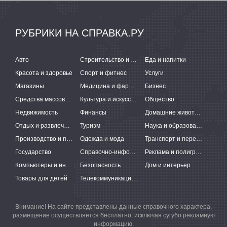
РУБРИКИ НА СПРАВКА.РУ
Авто
Строительство и ремонт
Еда и напитки
Красота и здоровье
Спорт и фитнес
Услуги
Магазины
Медицина и фармацевтика
Бизнес
Средства массовой информации
Культура и искусство
Общество
Недвижимость
Финансы
Домашние животные
Отдых и развлечения
Туризм
Наука и образование
Производство и поставки
Одежда и мода
Транспорт и перевозки
Государство
Справочно-информационные системы
Реклама и полиграфия
Компьютеры и интернет
Безопасность
Дом и интерьер
Товары для детей
Телекоммуникации и связь
Внимание! На сайте представлены данные справочного характера,
размещение осуществляется бесплатно, исключая сугубо рекламную
информацию.