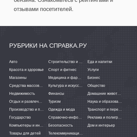
бензина. Ознакомьтесь с рейтингами и
отзывами посетителей.
РУБРИКИ НА СПРАВКА.РУ
Авто
Строительство и ремонт
Еда и напитки
Красота и здоровье
Спорт и фитнес
Услуги
Магазины
Медицина и фармацевтика
Бизнес
Средства массовой информации
Культура и искусство
Общество
Недвижимость
Финансы
Домашние животные
Отдых и развлечения
Туризм
Наука и образование
Производство и поставки
Одежда и мода
Транспорт и перевозки
Государство
Справочно-информационные системы
Реклама и полиграфия
Компьютеры и интернет
Безопасность
Дом и интерьер
Товары для детей
Телекоммуникации и связь